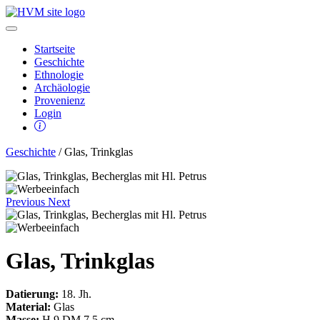
Startseite
Geschichte
Ethnologie
Archäologie
Provenienz
Login
Geschichte
/ Glas, Trinkglas
Previous
Next
Glas, Trinkglas
Datierung:
18. Jh.
Material:
Glas
Masse:
H 9 DM 7,5 cm