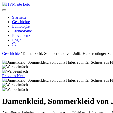
Startseite
Geschichte
Ethnologie
Archäologie
Provenienz
Login
Geschichte
/ Damenkleid, Sommerkleid von Julita Habisreutinger-Sch
Previous
Next
Damenkleid, Sommerkleid von Ju
Ärmelloses, knöchellanges, glockiges Abendkleid mit Schrägschnitt, B