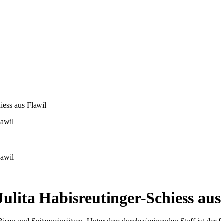
iess aus Flawil
lita Habisreutinger-Schiess aus
isen und Spitzeneinsätzen. Unter dem durchscheinenden Stoff ist der f