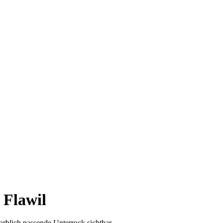
 Flawil
arblich passende Unterrock sichtbar.