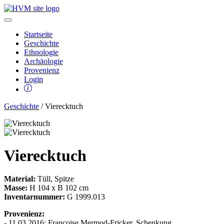
Startseite
Geschichte
Ethnologie
Archäologie
Provenienz
Login
Geschichte
/ Vierecktuch
Vierecktuch
Material:
Tüll, Spitze
Masse:
H 104 x B 102 cm
Inventarnummer:
G 1999.013
Provenienz:
- 11.03.2016: Françoise Mermod-Fricker, Schenkung