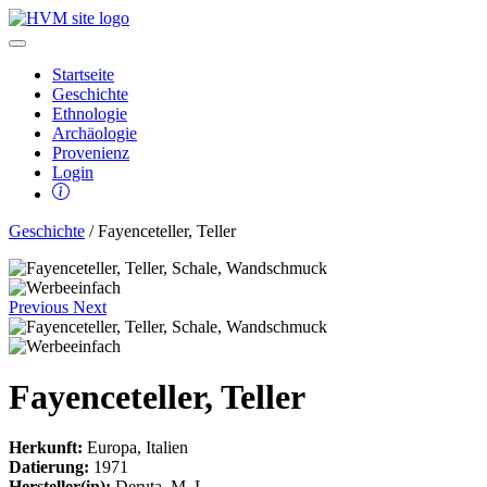
Startseite
Geschichte
Ethnologie
Archäologie
Provenienz
Login
Geschichte
/ Fayenceteller, Teller
Previous
Next
Fayenceteller, Teller
Herkunft:
Europa, Italien
Datierung:
1971
Hersteller(in):
Deruta, M. L.