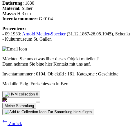
Datierung:
1830
Material:
Silber
Masse:
H 3 cm
Inventarnummer:
G 0104
Provenienz:
- 09.1933:
Arnold Mettler-Specker
(31.12.1867-26.05.1945), Schenk
- Kulturmuseum St. Gallen
Möchten Sie uns etwas über dieses Objekt mitteilen?
Dann nehmen Sie bitte hier Kontakt mit uns auf.
Inventarnummer : 0104, ObjektId : 161, Kategorie : Geschichte
Medaille Eidg. Freischiessen in Bern
0
Meine Sammlung
Zur Sammlung hinzufügen
Zurück