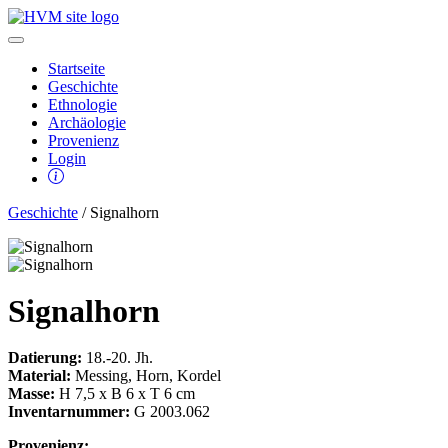
Startseite
Geschichte
Ethnologie
Archäologie
Provenienz
Login
Geschichte
/ Signalhorn
Signalhorn
Datierung:
18.-20. Jh.
Material:
Messing, Horn, Kordel
Masse:
H 7,5 x B 6 x T 6 cm
Inventarnummer:
G 2003.062
Provenienz: