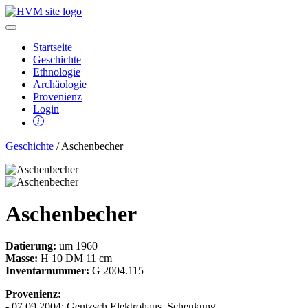
Startseite
Geschichte
Ethnologie
Archäologie
Provenienz
Login
Geschichte
/ Aschenbecher
Aschenbecher
Datierung:
um 1960
Masse:
H 10 DM 11 cm
Inventarnummer:
G 2004.115
Provenienz:
- 07.09.2004: Gentzsch Elektrohaus, Schenkung