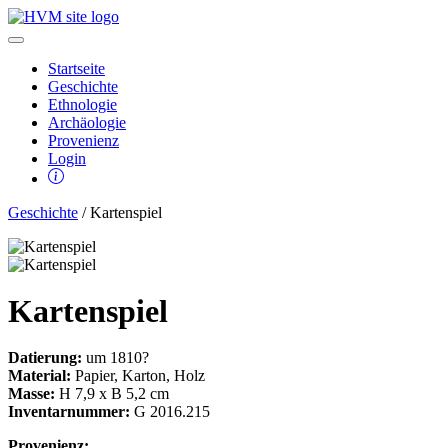
Startseite
Geschichte
Ethnologie
Archäologie
Provenienz
Login
Geschichte
/ Kartenspiel
Kartenspiel
Datierung:
um 1810?
Material:
Papier, Karton, Holz
Masse:
H 7,9 x B 5,2 cm
Inventarnummer:
G 2016.215
Provenienz: