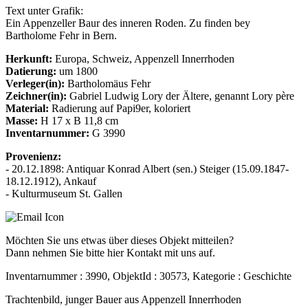
Text unter Grafik:
Ein Appenzeller Baur des inneren Roden. Zu finden bey
Bartholome Fehr in Bern.
Herkunft:
Europa, Schweiz, Appenzell Innerrhoden
Datierung:
um 1800
Verleger(in):
Bartholomäus Fehr
Zeichner(in):
Gabriel Ludwig Lory der Ältere, genannt Lory père
Material:
Radierung auf Papi9er, koloriert
Masse:
H 17 x B 11,8 cm
Inventarnummer:
G 3990
Provenienz:
- 20.12.1898: Antiquar Konrad Albert (sen.) Steiger (15.09.1847-
18.12.1912), Ankauf
- Kulturmuseum St. Gallen
Möchten Sie uns etwas über dieses Objekt mitteilen?
Dann nehmen Sie bitte hier Kontakt mit uns auf.
Inventarnummer : 3990, ObjektId : 30573, Kategorie : Geschichte
Trachtenbild, junger Bauer aus Appenzell Innerrhoden