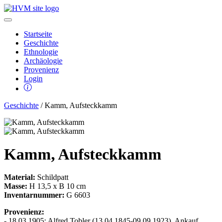
Startseite
Geschichte
Ethnologie
Archäologie
Provenienz
Login
Geschichte
/ Kamm, Aufsteckkamm
Kamm, Aufsteckkamm
Material:
Schildpatt
Masse:
H 13,5 x B 10 cm
Inventarnummer:
G 6603
Provenienz:
- 18.03.1905: Alfred Tobler (13.04.1845-09.09.1923), Ankauf