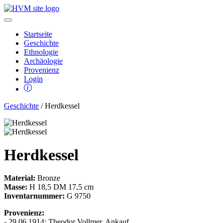
Startseite
Geschichte
Ethnologie
Archäologie
Provenienz
Login
Geschichte
/ Herdkessel
Herdkessel
Material:
Bronze
Masse:
H 18,5 DM 17,5 cm
Inventarnummer:
G 9750
Provenienz:
- 29.06.1914: Theodor Vollmer, Ankauf