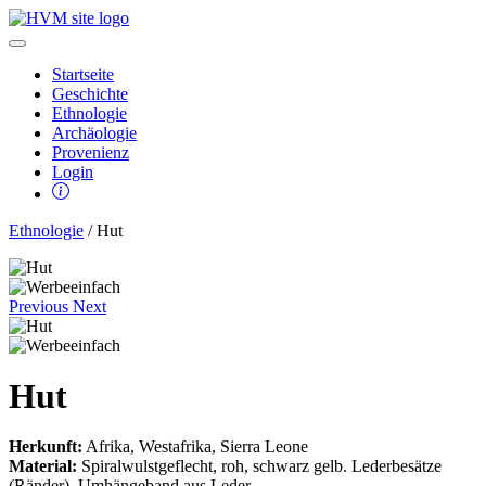
Startseite
Geschichte
Ethnologie
Archäologie
Provenienz
Login
Ethnologie
/ Hut
Previous
Next
Hut
Herkunft:
Afrika, Westafrika, Sierra Leone
Material:
Spiralwulstgeflecht, roh, schwarz gelb. Lederbesätze
(Ränder), Umhängeband aus Leder