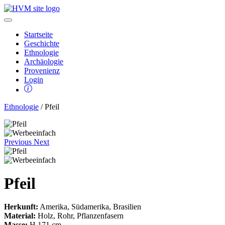
Startseite
Geschichte
Ethnologie
Archäologie
Provenienz
Login
Ethnologie
/ Pfeil
Previous
Next
Pfeil
Herkunft:
Amerika, Südamerika, Brasilien
Material:
Holz, Rohr, Pflanzenfasern
Masse:
H 171 cm