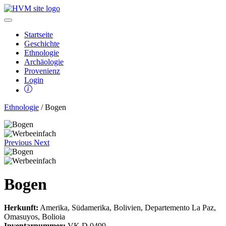
Startseite
Geschichte
Ethnologie
Archäologie
Provenienz
Login
Ethnologie
/ Bogen
Previous
Next
Bogen
Herkunft:
Amerika, Südamerika, Bolivien, Departemento La Paz,
Omasuyos, Bolioia
Inventarnummer:
VK D 0499