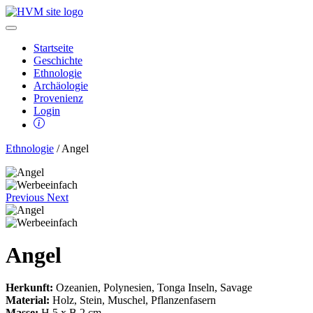
Startseite
Geschichte
Ethnologie
Archäologie
Provenienz
Login
Ethnologie
/ Angel
Previous
Next
Angel
Herkunft:
Ozeanien, Polynesien, Tonga Inseln, Savage
Material:
Holz, Stein, Muschel, Pflanzenfasern
Masse:
H 5 x B 2 cm