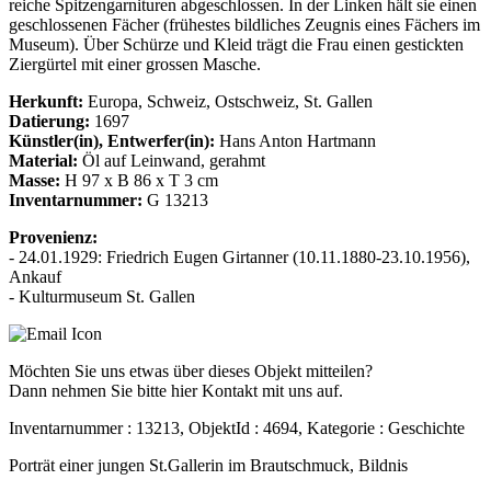
reiche Spitzengarnituren abgeschlossen. In der Linken hält sie einen
geschlossenen Fächer (frühestes bildliches Zeugnis eines Fächers im
Museum). Über Schürze und Kleid trägt die Frau einen gestickten
Ziergürtel mit einer grossen Masche.
Herkunft:
Europa, Schweiz, Ostschweiz, St. Gallen
Datierung:
1697
Künstler(in), Entwerfer(in):
Hans Anton Hartmann
Material:
Öl auf Leinwand, gerahmt
Masse:
H 97 x B 86 x T 3 cm
Inventarnummer:
G 13213
Provenienz:
- 24.01.1929: Friedrich Eugen Girtanner (10.11.1880-23.10.1956),
Ankauf
- Kulturmuseum St. Gallen
Möchten Sie uns etwas über dieses Objekt mitteilen?
Dann nehmen Sie bitte hier Kontakt mit uns auf.
Inventarnummer : 13213, ObjektId : 4694, Kategorie : Geschichte
Porträt einer jungen St.Gallerin im Brautschmuck, Bildnis