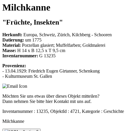
Milchkanne
"Früchte, Insekten"
Herkunft:
Europa, Schweiz, Zürich, Kilchberg - Schooren
Datierung:
um 1775
Material:
Porzellan glasiert; Muffelfarben; Goldmalerei
Masse:
H 14 x B 12,5 x T 9,5 cm
Inventarnummer:
G 13235
Provenienz:
- 13.04.1929: Friedrich Eugen Girtanner, Schenkung
- Kulturmuseum St. Gallen
Möchten Sie uns etwas über dieses Objekt mitteilen?
Dann nehmen Sie bitte hier Kontakt mit uns auf.
Inventarnummer : 13235, ObjektId : 4721, Kategorie : Geschichte
Milchkanne