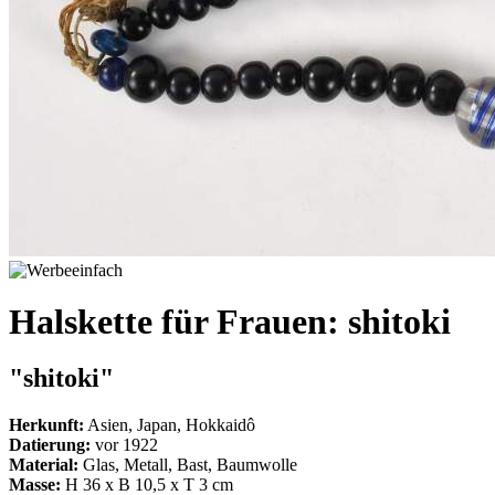
Halskette für Frauen: shitoki
"shitoki"
Herkunft:
Asien, Japan, Hokkaidô
Datierung:
vor 1922
Material:
Glas, Metall, Bast, Baumwolle
Masse:
H 36 x B 10,5 x T 3 cm