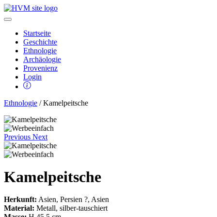
Startseite
Geschichte
Ethnologie
Archäologie
Provenienz
Login
Ethnologie
/ Kamelpeitsche
Previous
Next
Kamelpeitsche
Herkunft:
Asien, Persien ?, Asien
Material:
Metall, silber-tauschiert
Masse:
H 45,5 cm