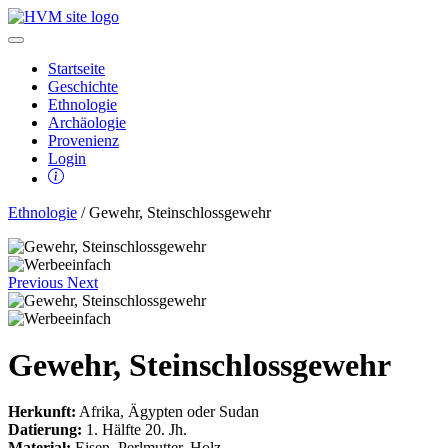
Startseite
Geschichte
Ethnologie
Archäologie
Provenienz
Login
Ethnologie
/ Gewehr, Steinschlossgewehr
Previous
Next
Gewehr, Steinschlossgewehr
Herkunft:
Afrika, Ägypten oder Sudan
Datierung:
1. Hälfte 20. Jh.
Material:
Eisen, Perlmutter, Holz