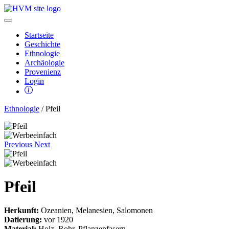
Startseite
Geschichte
Ethnologie
Archäologie
Provenienz
Login
Ethnologie
/ Pfeil
Previous
Next
Pfeil
Herkunft:
Ozeanien, Melanesien, Salomonen
Datierung:
vor 1920
Material:
Holz, Rohr, Pflanzenfasern