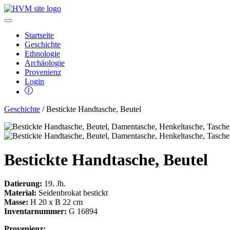
Startseite
Geschichte
Ethnologie
Archäologie
Provenienz
Login
Geschichte
/ Bestickte Handtasche, Beutel
Bestickte Handtasche, Beutel
Datierung:
19. Jh.
Material:
Seidenbrokat bestickt
Masse:
H 20 x B 22 cm
Inventarnummer:
G 16894
Provenienz: