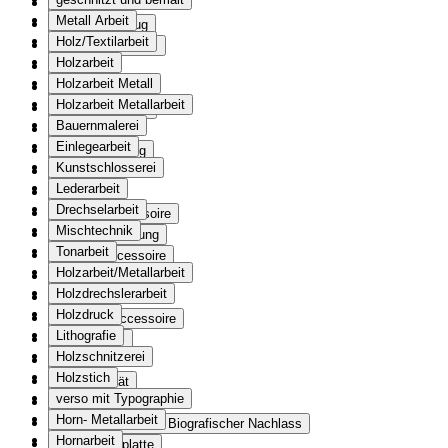
Kinderbuch
Metall Arbeit
Kinderspielzeug
Holz/Textilarbeit
Klebebild / Album
Holzarbeit
Kleid
Holzarbeit Metall
Kleiderbüste
Holzarbeit Metallarbeit
Schneiderpuppe
Bauernmalerei
Bademode
Einlegearbeit
Kopfbedeckung
Kunstschlosserei
Tracht
Lederarbeit
Schuhe
Drechselarbeit
Tasche; Accessoire
Mischtechnik
Damenbekleidung
Tonarbeit
Tracht; Accessoire
Holzarbeit/Metallarbeit
Uniform
Holzdrechslerarbeit
Wäsche
Holzdruck
Kleidungsaccessoire
Lithografie
Kochgefäss
Holzschnitzerei
Kruzifix
Holzstich
Küchengerät
verso mit Typographie
Kultgegenstand
Horn- Metallarbeit
Künstlerischer und Biografischer Nachlass
Hornarbeit
Kupferstichplatte