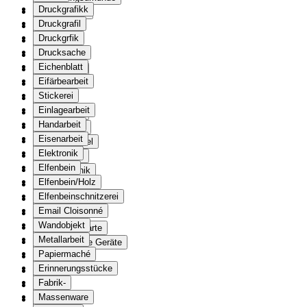
Druckgrafikk
Wertzeichen
Druckgrafil
Karte
Druckgrfik
Karten
Drucksache
Fotografie
Eichenblatt
Dokumente
Eifärbearbeit
Druck
Stickerei
Stempel
Einlagearbeit
Druckgrafik
Handarbeit
Druckmodel
Eisenarbeit
Druckstempel
Elektronik
Druckstock
Elfenbein
Drucktechnik
Elfenbein/Holz
Druckwalze
Elfenbeinschnitzerei
Ehrenzeichen
Email Cloisonné
Orden
Wandobjekt
Einladungskarte
Metallarbeit
Elektronische Geräte
Papiermaché
Erinnerung
Erinnerungsstücke
Etui
Fabrik-
Fahne
Massenware
Banner