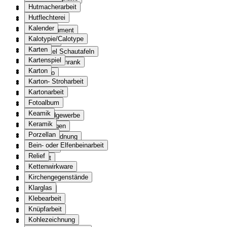
Hutmacherarbeit
Landkarte
Hutflechterei
Globus
Kalender
Lärminstrument
Kalotypie/Calotype
Lehrmittel
Karten
Lehrmittel Schautafeln
Kartenspiel
Lehrmittelschrank
Karton
Leporello
Karton- Stroharbeit
Lernen
Kartonarbeit
Lithografie
Fotoalbum
Malerei
Keamik
Leinwandgewerbe
Keramik
Zeichnungen
Porzellan
Marktverordnung
Bein- oder Elfenbeinarbeit
Maschine
Relief
Apparat
Kettenwirkware
Maske
Kirchengegenstände
Matrize
Klarglas
Medaille
Klebearbeit
Medaillon
Knüpfarbeit
Medallion
Kohlezeichnung
Medizinbesteck