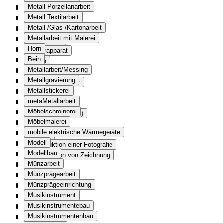
Metall Porzellanarbeit
Radfahrzeuge
Metall Textilarbeit
Tretroller
Metall-/Glas-/Kartonarbeit
Radioapparate
Metallarbeit mit Malerei
Rundspruch
Horn
Rasierapparat
Bein
Rauch
Metallarbeit/Messing
Rechengerät
Metallgravierung
Recht und Gesetz
Metallstickerei
Registerheft
metaMetallarbeit
Reglemente
Möbelschreinerei
Reisebericht (Brief)
Möbelmalerei
Reisen
mobile elektrische Wärmegeräte
Religion
Modell
Reproduktion einer Fotografie
Modellbau
Reproduktion von Zeichnung
Münzarbeit
Ritual
Münzprägearbeit
Rosenkranz
Münzprägeeinrichtung
s/w Fotografie
Musikinstrument
Sakralkunst
Musikinstrumentebau
Satire
Musikinstrumentenbau
Schale