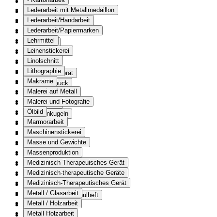
Musikalien
Lederarbeit mit Metallmedaillon
Musikinstrument
Lederarbeit/Handarbeit
Musikkonzert
Lederarbeit/Papiermarken
Muster
Lehrmittel
Schablone
Leinenstickerei
Nahwaffe
Linolschnitt
Ofen
Lithographie
Optisches Gerät
Makrame
Osterschmuck
Malerei auf Metall
Paramente
Malerei und Fotografie
Patenzettel
Ölbild
Pistolenkugeln
Marmorarbeit
Plakat
Maschinenstickerei
Schulwandbild
Masse und Gewichte
Plakette
Massenproduktion
Portal
Medizinisch-Therapeuisches Gerät
Wachsbild
Medizinisch-therapeutische Geräte
Post- und Kommunikationswesen
Medizinisch-Therapeutisches Gerät
Probeschriften
Metall / Glasarbeit
Probeschriften/ Schulheft
Metall / Holzarbeit
Prospekt / Flyer
Metall Holzarbeit
Publikation