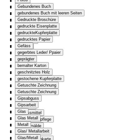
Fotos
Gebundenes Buch
Briefe
gebundenes Buch mit leeren Seiten
Freizeitbekleidung
Gedruckte Broschüre
Fries
gedruckte Eisenplatte
Gebäckmodel
gedruckteKupferplatte
Gebäude
gedrucktes Papier
Einbauten
Gefäss
Decken
gegerbtes Leder/ Ppaier
Erker
geprägter
Glocken
bemalter Karton
Relief
geschnitztes Holz
Skulptur
gestochene Kupferplatte
Wappenstein
Getuschte Zeichnung
Tür
Getuschte Zeichnung
Gedenkbild
Gipsabguss
Trauerbild
Gipsarbeit
Gemälde
Glas
Genussmittel
Glas Metall
Gesundheitspflege
Metall
Glasgemälde
Glas/ Metallarbeit
Zeichnung
Glas/Metall
Glückwunschkarte