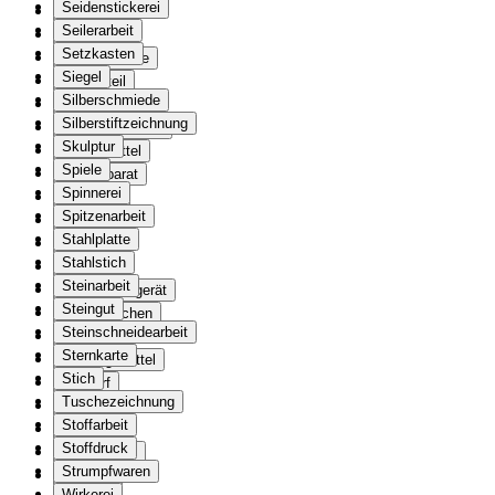
Seidenstickerei
Waage
Seilerarbeit
Gewehr
Setzkasten
Stangenwaffe
Siegel
Waffenteil
Silberschmiede
Wappen
Silberstiftzeichnung
Wappenscheibe
Skulptur
Waschmittel
Spiele
Webapparat
Spinnerei
Webstuhl
Spitzenarbeit
Weisung
Stahlplatte
Aufgebot
Stahlstich
Werbung
Steinarbeit
Wintersportgerät
Steingut
Würdezeichen
Steinschneidearbeit
Xylografie
Sternkarte
Zahlungsmittel
Stich
Entwurf
Tuschezeichnung
Zeitschrift
Stoffarbeit
Zeitung
Stoffdruck
Ziergefässe
Strumpfwaren
Zubehör
Wirkerei