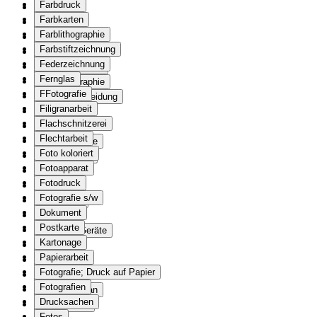
Farbdruck
Flagge
Farbkarten
Fahrzeug
Farblithographie
Faltblatt
Farbstiftzeichnung
Vorratsliste
Federzeichnung
Farbholzschnitt
Fernglas
Farblithographie
FFotografie
Fensterverkleidung
Filigranarbeit
Fernglas
Flachschnitzerei
Feuerzeug
Flechtarbeit
Figurengruppe
Foto koloriert
Filigranarbeit
Fotoapparat
Formular
Fotodruck
Fotoalben
Fotografie s/w
Fotoalbum
Dokument
Fotobuch
Postkarte
Optische Geräte
Kartonage
Brillen
Papierarbeit
Apparate
Fotografie; Druck auf Papier
Postkarte
Fotografien
Situationsplan
Drucksachen
Tagesbefehl
Fotos