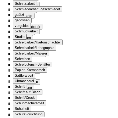
Schnitzarbeit
Kissenüberzug
Schmiedearbeit; geschmiedet
Tischwäsche
geätzt
Tongeschirr
gegossen
Tonträger
vergoldet
Trachtenzubehör
Schmuckarbeit
Trinkgefäss
Studie
Trückchen
Schreibarbeit/Kartonschachtel
Übungsheft
Schreibarbeit/Lithographie
Übungspatrone
Schreibarbeit/Malerei
Unterrichtsmaterial
Schreiben
Urkunde
Schreibutensil-Behälter
Mitgliedsbestätigung
Papier- Kartonarbeit
Vereinsurkunde
Sattlerarbeit
Urkunden
Uhrmacherei
Verkehrswesen
Schrift
Verordnung
Schrift auf Blech
Verpackung
Schrift/Druck
Verzeichnis
Schuhmacherarbeit
Vignette
Schulheft
Vorlagen
Schutzvorrichtung
Vortrag