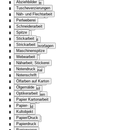
Abziehbilder
Scherenschnitt
Tuscheverzierungen
Schild
Näh- und Flechtarbeit
Schlittenfahrzeug
Perlweberei
Schloss
Schneiderarbeit
Schlüssel
Spitze
Amulett
Stickarbeit
Schnitzarbeit
Strickarbeit
Schönschreibvorlagen
Maschinenspitze
Schreibarbeit
Webearbeit
Schreibgerät
Näharbeit; Stickerei
Zeichnungsgerät
Notendruck
Schreibmaterial
Notenschrift
Schreibpult
Ölfarben auf Karton
Schreibstübelein
Ölgemälde
Schreibutensil
Optikerarbeit
Schreibutensilien
Papier Kartonarbeit
Schreibzeug
Papier-
Schriftbild
Kultobjekt
Schulheft
Papier/Druck
Schulmaterial
Papierdruck
Sieb
Papierwaren