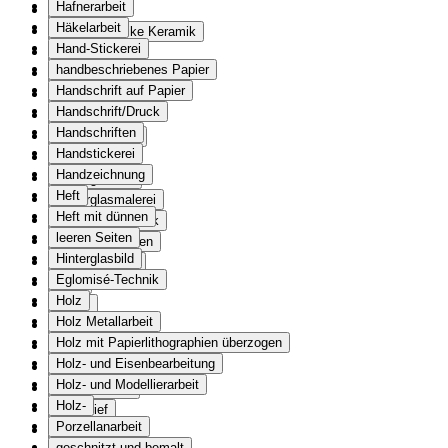
Hafnerarbeit
Essen
Häkelarbeit
HaushaltAntike Keramik
Hand-Stickerei
Haushaltgerät
handbeschriebenes Papier
Haushaltsbuch
Handschrift auf Papier
Heft
Handschrift/Druck
Genealogie
Handschriften
Heizungsgerät
Handstickerei
Helm
Handzeichnung
Hinterglasbild
Heft
Hinterglasmalerei
Heft mit dünnen
Eglomisé-Technik
leeren Seiten
Hungerandenken
Hinterglasbild
Hygieneartikel
Eglomisé-Technik
Jagd
Holz
Waffe
Holz Metallarbeit
Journal
Holz mit Papierlithographien überzogen
Jugendbuch
Holz- und Eisenbearbeitung
Kalender
Holz- und Modellierarbeit
Kalenderblatt
Holz-
Kaufbrief
Porzellanarbeit
Kaufmann
geschnitzt und bemalt