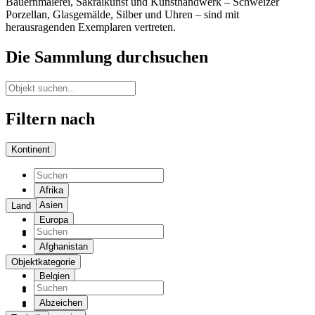
Bauernmalerei, Sakralkunst und Kunsthandwerk – Schweizer
Porzellan, Glasgemälde, Silber und Uhren – sind mit
herausragenden Exemplaren vertreten.
Die Sammlung durchsuchen
Filtern nach
Kontinent
Afrika
Asien
Land
Europa
Amerika
Afghanistan
Ägypten
Objektkategorie
Belgien
Bulgarien
Abzeichen
China