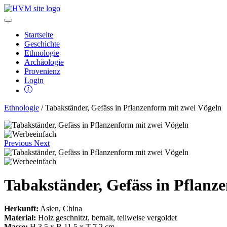
Startseite
Geschichte
Ethnologie
Archäologie
Provenienz
Login
Ethnologie
/ Tabakständer, Gefäss in Pflanzenform mit zwei Vögeln
Previous
Next
Tabakständer, Gefäss in Pflanz
Herkunft:
Asien, China
Material:
Holz geschnitzt, bemalt, teilweise vergoldet
Masse:
H 3,5 x B 11,5 x T 7,2 cm