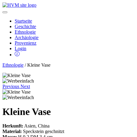
Startseite
Geschichte
Ethnologie
Archäologie
Provenienz
Login
Ethnologie
/ Kleine Vase
Previous
Next
Kleine Vase
Herkunft:
Asien, China
Material:
Speckstein geschnitzt
Masse:
H 9,2 DM 3,4 cm