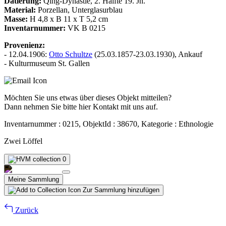
Datierung:
Qing-Dynastie, 2. Hälfte 19. Jh.
Material:
Porzellan, Unterglasurblau
Masse:
H 4,8 x B 11 x T 5,2 cm
Inventarnummer:
VK B 0215
Provenienz:
- 12.04.1906:
Otto Schultze
(25.03.1857-23.03.1930), Ankauf
- Kulturmuseum St. Gallen
Möchten Sie uns etwas über dieses Objekt mitteilen?
Dann nehmen Sie bitte hier Kontakt mit uns auf.
Inventarnummer : 0215, ObjektId : 38670, Kategorie : Ethnologie
Zwei Löffel
0
Meine Sammlung
Zur Sammlung hinzufügen
Zurück