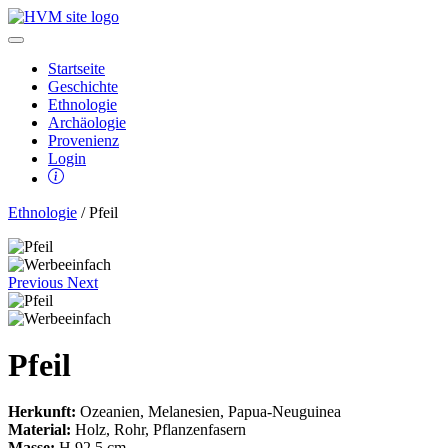
Startseite
Geschichte
Ethnologie
Archäologie
Provenienz
Login
Ethnologie
/ Pfeil
Previous
Next
Pfeil
Herkunft:
Ozeanien, Melanesien, Papua-Neuguinea
Material:
Holz, Rohr, Pflanzenfasern
Masse:
H 92,5 cm