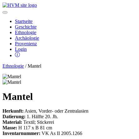
Startseite
Geschichte
Ethnologie
Archäologie
Provenienz
Login
Ethnologie
/ Mantel
Mantel
Herkunft:
Asien, Vorder- oder Zentralasien
Datierung:
1. Hälfte 20. Jh.
Material:
Textil; Stickerei
Masse:
H 117 x B 81 cm
Inventarnummer:
VK As II 2005.1266