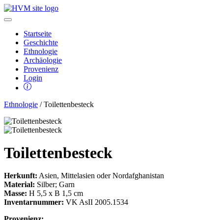
Startseite
Geschichte
Ethnologie
Archäologie
Provenienz
Login
Ethnologie
/ Toilettenbesteck
Toilettenbesteck
Herkunft:
Asien, Mittelasien oder Nordafghanistan
Material:
Silber; Garn
Masse:
H 5,5 x B 1,5 cm
Inventarnummer:
VK AsII 2005.1534
Provenienz: