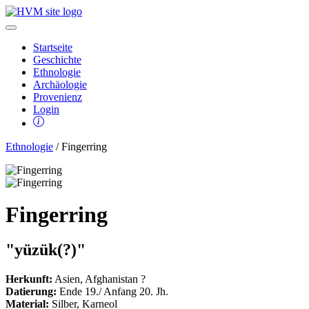
Startseite
Geschichte
Ethnologie
Archäologie
Provenienz
Login
Ethnologie
/ Fingerring
Fingerring
"yüzük(?)"
Herkunft:
Asien, Afghanistan ?
Datierung:
Ende 19./ Anfang 20. Jh.
Material:
Silber, Karneol