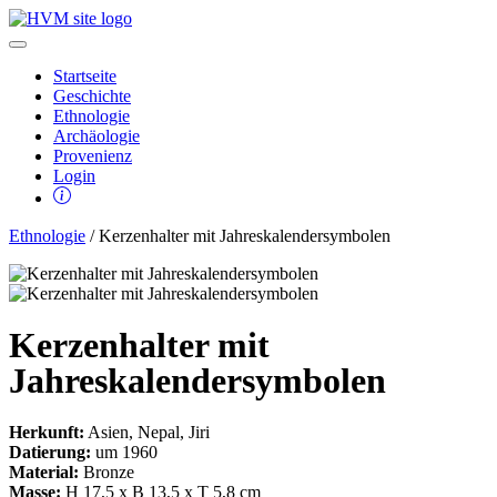
Startseite
Geschichte
Ethnologie
Archäologie
Provenienz
Login
Ethnologie
/ Kerzenhalter mit Jahreskalendersymbolen
Kerzenhalter mit
Jahreskalendersymbolen
Herkunft:
Asien, Nepal, Jiri
Datierung:
um 1960
Material:
Bronze
Masse:
H 17,5 x B 13,5 x T 5,8 cm