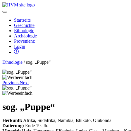
Startseite
Geschichte
Ethnologie
Archäologie
Provenienz
Login
Ethnologie
/ sog. „Puppe“
Previous
Next
sog. „Puppe“
Herkunft:
Afrika, Südafrika, Namibia, Ishikoto, Olukonda
Datierung:
Ende 19. Jh.
Material:
Holz, Harzmasse, Elfenbein, Leder, Glas- , Messimg- , Kn